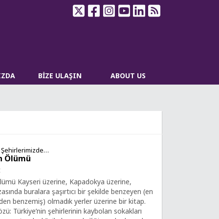
IZDA
BİZE ULAŞIN
ABOUT US
e Şehirlerimizde…
n Ölümü
t
lümü Kayseri üzerine, Kapadokya üzerine,
asında buralara şaşırtıcı bir şekilde benzeyen (en
den benzemiş) olmadık yerler üzerine bir kitap.
ü: Türkiye’nin şehirlerinin kaybolan sokakları