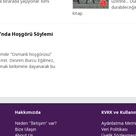
 birarada yaşıyorlar. Kimi
üzerine... D
durabileceğin
kitap.
’nda Hoşgörü Söylemi
ylemde “Osmanlı hoşgörüsü”
r mit. Devrim Burcu Eğilmez,
kaynak birikimine dayanarak bu
Hakkımızda
KVKK ve Kullanı
Neden "İletişim" var?
Aydınlatma Metn
Bize Ulaşın
Veri Politikası
About Us
Üyelik Sözleşmesi