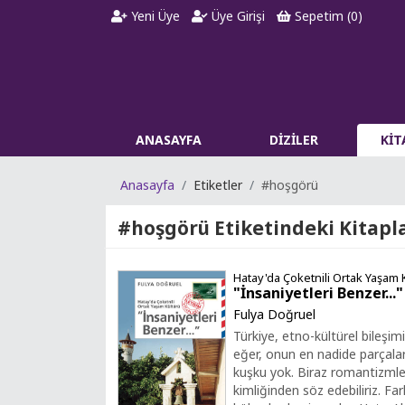
Yeni Üye
Üye Girişi
Sepetim (
0
)
ANASAYFA
DİZİLER
Kİ
Anasayfa
Etiketler
#hoşgörü
#hoşgörü
Etiketindeki Kitapl
Hatay'da Çoketnili Ortak Yaşam 
"İnsaniyetleri Benzer..."
Fulya Doğruel
Türkiye, etno-kültürel bileşim
eğer, onun en nadide parçala
kuşku yok. Biraz romantizmle,
kimliğinden söz edebiliriz. Far