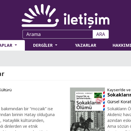
ARA
TAPLAR
DERGİLER
YAZARLAR
HAKKIM
ar
Kültürü
Kayseri’de v
Sokakları
Gürsel Kora
i bakımından bir “mozaik” ise
Sokakların Ö
rından birinin Hatay olduğuna
Akdeniz havz
 Hataylılık kültüründen,
azından eski
klı dinlerden ve etnik
Ama sözün öz