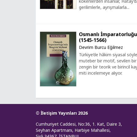
kökenlerden insanlar, Hatay’da
gerilimlerle, ayrışmalarla...
Osmanlı İmparatorluğu
(1545-1566)
Devrim Burcu Eğilmez
Türkiye’de hâkim siyasal sö
muteber bir motif, sevilen bi
zengin bir teorik ve birincil 
miti incelemeye alıyor.
© İletişim Yayınları 2026
Cumhuriyet Caddesi, No:36, 1. Kat, Daire 3,
Seyhan Apartmanı, Harbiye Mahallesi,
Şişli 34367, İSTANBUL