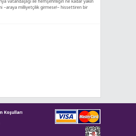
ünya vatandaşlığı ile hemşehriliğin ne kadar yakın
i –araya milliyetçilik girmese!– hissettiren bir
m Koşulları
i