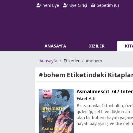
Yeni Üye
Üye Girişi
Sepetim (
0
)
ANASAYFA
DİZİLER
Kİ
Anasayfa
Etiketler
#bohem
#bohem
Etiketindeki Kitapla
Asmalımescit 74 / Int
Fikret Adil
Bir zamanlar İstanbul’da, özell
gizlediği, sefih ve düşkün am
olan bir bohem hayatı yaşanıy
hayatı paylaşmış ve dile getirm