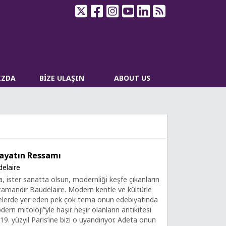
IZDA
BİZE ULAŞIN
ABOUT US
ayatın Ressamı
elaire
a, ister sanatta olsun, modernliği keşfe çıkanların
zamandır Baudelaire. Modern kentle ve kültürle
emelerde yer eden pek çok tema onun edebiyatında
odern mitoloji”yle haşır neşir olanların antikitesi
19. yüzyıl Paris’ine bizi o uyandırıyor. Adeta onun