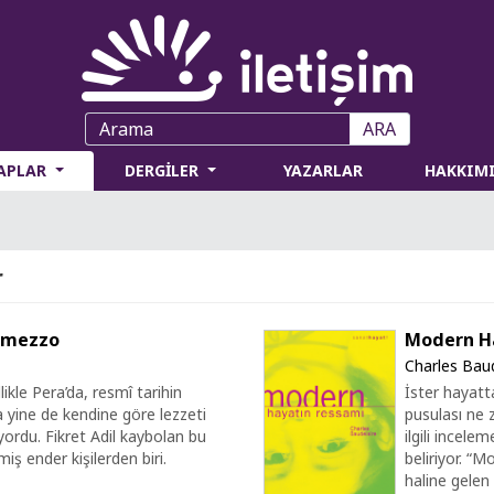
ARA
TAPLAR
DERGİLER
YAZARLAR
HAKKIM
r
ermezzo
Modern H
Charles Baud
ikle Pera’da, resmî tarihin
İster hayatt
a yine de kendine göre lezzeti
pusulası ne 
ordu. Fikret Adil kaybolan bu
ilgili incel
iş ender kişilerden biri.
beliriyor. “M
haline gelen 