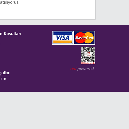
atırlıyoruz.
m Koşulları
i
Web tasarım: Red Bilişim
ulları
ular