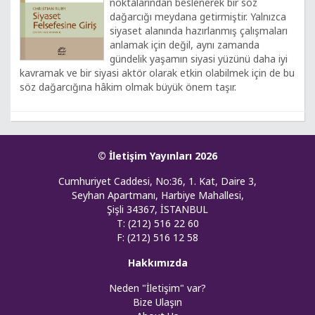
noktalarından beslenerek bir söz
dağarcığı meydana getirmiştir. Yalnızca
siyaset alanında hazırlanmış çalışmaları
anlamak için değil, aynı zamanda
gündelik yaşamın siyasi yüzünü daha iyi
kavramak ve bir siyasi aktör olarak etkin olabilmek için de bu
söz dağarcığına hâkim olmak büyük önem taşır.
© İletişim Yayınları 2026
Cumhuriyet Caddesi, No:36, 1. Kat, Daire 3,
Seyhan Apartmanı, Harbiye Mahallesi,
Şişli 34367, İSTANBUL
T: (212) 516 22 60
F: (212) 516 12 58
Hakkımızda
Neden "İletişim" var?
Bize Ulaşın