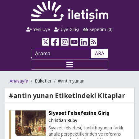
Yeni Üye
Üye Girişi
Sepetim (
0
)
ARA
Anasayfa
Etiketler
#antin yunan
#antin yunan
Etiketindeki Kitaplar
Siyaset Felsefesine Giriş
Christian Ruby
Siyaset felsefesi, tarihi boyunca farklı
analiz perspektiflerinden ve referans