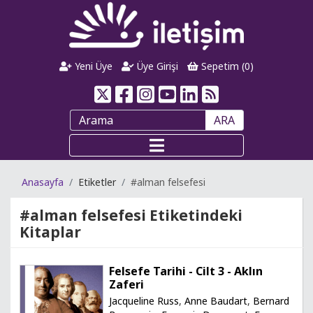
Yeni Üye
Üye Girişi
Sepetim (
0
)
ARA
Anasayfa
Etiketler
#alman felsefesi
#alman felsefesi
Etiketindeki
Kitaplar
Felsefe Tarihi - Cilt 3 - Aklın
Zaferi
Jacqueline Russ
,
Anne Baudart
,
Bernard