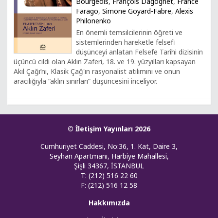
Bourgeois
,
François Dagognet
,
France
Farago
,
Simone Goyard-Fabre
,
Alexis
Philonenko
En önemli temsilcilerinin öğreti ve
sistemlerinden hareketle felsefi
düşünceyi anlatan Felsefe Tarihi dizisinin
üçüncü cildi olan Aklın Zaferi, 18. ve 19. yüzyılları kapsayan
Akıl Çağı’nı, Klasik Çağ'ın rasyonalist atılımını ve onun
aracılığıyla “aklın sınırları” düşüncesini inceliyor.
© İletişim Yayınları 2026
Cumhuriyet Caddesi, No:36, 1. Kat, Daire 3,
Seyhan Apartmanı, Harbiye Mahallesi,
Şişli 34367, İSTANBUL
T: (212) 516 22 60
F: (212) 516 12 58
Hakkımızda