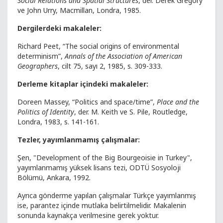
Social Relations and Spatial Structures
, der. Derek Gregory
ve John Urry, Macmillan, Londra, 1985.
Dergilerdeki makaleler:
Richard Peet, “The social origins of environmental
determinism”,
Annals of the Association of American
Geographers
, cilt 75, sayı 2, 1985, s. 309-333.
Derleme kitaplar içindeki makaleler:
Doreen Massey, “Politics and space/time”,
Place and the
Politics of Identity
, der. M. Keith ve S. Pile, Routledge,
Londra, 1983, s. 141-161.
Tezler, yayımlanmamış çalışmalar:
Şen, "Development of the Big Bourgeoisie in Turkey",
yayımlanmamış yüksek lisans tezi, ODTÜ Sosyoloji
Bölümü, Ankara, 1992.
Ayrıca gönderme yapılan çalışmalar Türkçe yayımlanmış
ise, parantez içinde mutlaka belirtilmelidir. Makalenin
sonunda kaynakça verilmesine gerek yoktur.