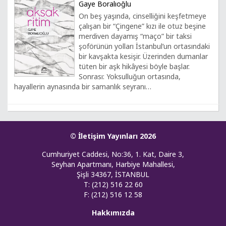
Gaye Boralıoğlu
On beş yaşında, cinselliğini keşfetmeye
çalışan bir “Çingene” kızı ile otuz beşine
merdiven dayamış “maço” bir taksi
şoförünün yolları İstanbul’un ortasındaki
bir kavşakta kesişir. Üzerinden dumanlar
tüten bir aşk hikâyesi böyle başlar.
Sonrası: Yoksulluğun ortasında,
hayallerin aynasında bir samanlık seyranı…
© İletişim Yayınları 2026
Cumhuriyet Caddesi, No:36, 1. Kat, Daire 3,
Seyhan Apartmanı, Harbiye Mahallesi,
Şişli 34367, İSTANBUL
T: (212) 516 22 60
F: (212) 516 12 58
Hakkımızda