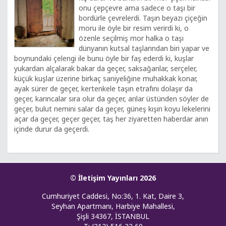
onu çepçevre ama sadece o taşı bir
bordürle çevrelerdi. Taşın beyazı çiçeğin
moru ile öyle bir resim verirdi ki, o
özenle seçilmiş mor halka o taşı
dünyanın kutsal taşlarından biri yapar ve
boynundaki çelengi ile bunu öyle bir faş ederdi ki, kuşlar
yukardan alçalarak bakar da geçer, saksağanlar, serçeler,
küçük kuşlar üzerine birkaç saniyeliğine muhakkak konar,
ayak sürer de geçer, kertenkele taşın etrafını dolaşır da
geçer, karıncalar sıra olur da geçer, arılar üstünden söyler de
geçer, bulut nemini salar da geçer, güneş kışın koyu lekelerini
açar da geçer, geçer geçer, taş her ziyaretten haberdar anın
içinde durur da geçerdi.
© İletişim Yayınları 2026
Cumhuriyet Caddesi, No:36, 1. Kat, Daire 3,
Seyhan Apartmanı, Harbiye Mahallesi,
Şişli 34367, İSTANBUL