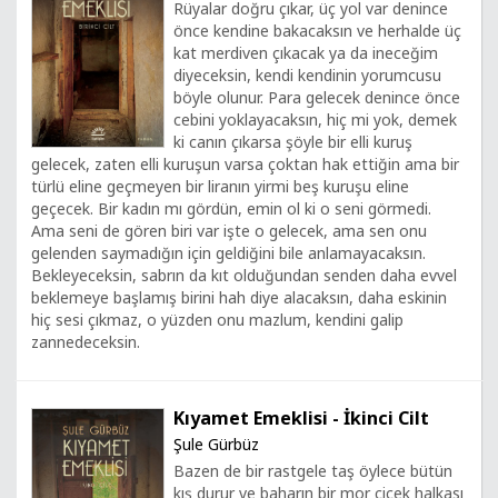
Rüyalar doğru çıkar, üç yol var denince
önce kendine bakacaksın ve herhalde üç
kat merdiven çıkacak ya da ineceğim
diyeceksin, kendi kendinin yorumcusu
böyle olunur. Para gelecek denince önce
cebini yoklayacaksın, hiç mi yok, demek
ki canın çıkarsa şöyle bir elli kuruş
gelecek, zaten elli kuruşun varsa çoktan hak ettiğin ama bir
türlü eline geçmeyen bir liranın yirmi beş kuruşu eline
geçecek. Bir kadın mı gördün, emin ol ki o seni görmedi.
Ama seni de gören biri var işte o gelecek, ama sen onu
gelenden saymadığın için geldiğini bile anlamayacaksın.
Bekleyeceksin, sabrın da kıt olduğundan senden daha evvel
beklemeye başlamış birini hah diye alacaksın, daha eskinin
hiç sesi çıkmaz, o yüzden onu mazlum, kendini galip
zannedeceksin.
Kıyamet Emeklisi - İkinci Cilt
Şule Gürbüz
Bazen de bir rastgele taş öylece bütün
kış durur ve baharın bir mor çiçek halkası