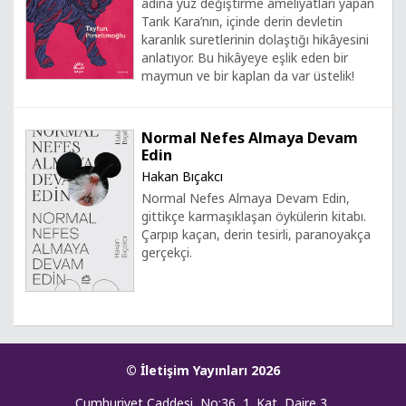
adına yüz değiştirme ameliyatları yapan
Tarık Kara’nın, içinde derin devletin
karanlık suretlerinin dolaştığı hikâyesini
anlatıyor. Bu hikâyeye eşlik eden bir
maymun ve bir kaplan da var üstelik!
Normal Nefes Almaya Devam
Edin
Hakan Bıçakcı
Normal Nefes Almaya Devam Edin,
gittikçe karmaşıklaşan öykülerin kitabı.
Çarpıp kaçan, derin tesirli, paranoyakça
gerçekçi.
© İletişim Yayınları 2026
Cumhuriyet Caddesi, No:36, 1. Kat, Daire 3,