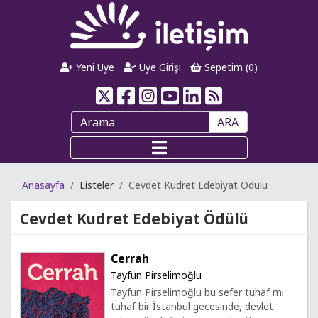
Yeni Üye
Üye Girişi
Sepetim (
0
)
ARA
Anasayfa
Listeler
Cevdet Kudret Edebiyat Ödülü
Cevdet Kudret Edebiyat Ödülü
Cerrah
Tayfun Pirselimoğlu
Tayfun Pirselimoğlu bu sefer tuhaf mı
tuhaf bir İstanbul gecesinde, devlet