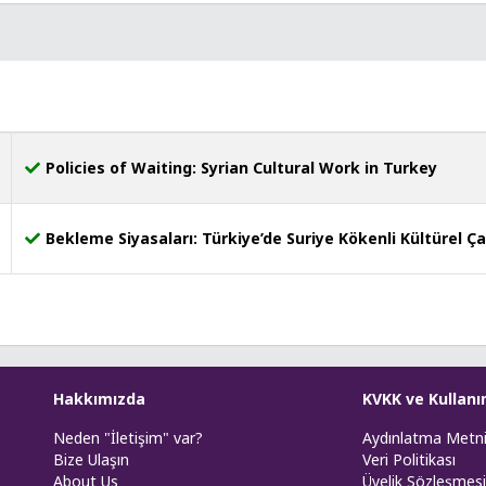
Policies of Waiting: Syrian Cultural Work in Turkey
Bekleme Siyasaları: Türkiye’de Suriye Kökenli Kültürel Ç
Hakkımızda
KVKK ve Kullanı
Neden "İletişim" var?
Aydınlatma Metn
Bize Ulaşın
Veri Politikası
About Us
Üyelik Sözleşmesi