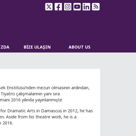
IZDA
BİZE ULAŞIN
ABOUT US
üksek Enstitüsü’nden mezun olmasının ardından,
Tiyatro çalışmalarının yanı sıra
romanı 2016 yılında yayınlanmıştır.
 for Dramatic Arts in Damascus in 2012, he has
n. Aside from his theatre work, he is a
n 2016.