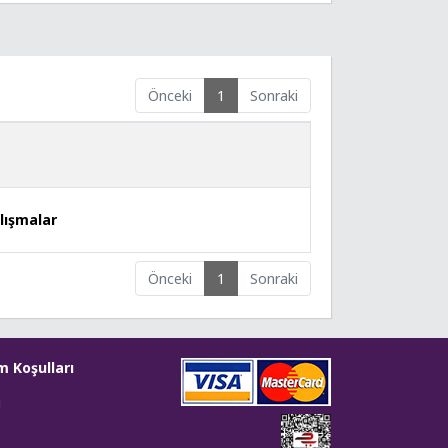
Önceki
1
Sonraki
alışmalar
Önceki
1
Sonraki
m Koşulları
i