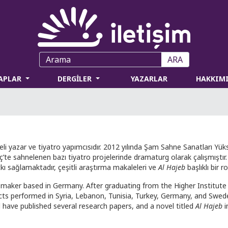
ARA
TAPLAR
DERGİLER
YAZARLAR
HAKKIM
eli yazar ve tiyatro yapımcısıdır. 2012 yılında Şam Sahne Sanatları Y
te sahnelenen bazı tiyatro projelerinde dramaturg olarak çalışmıştır. 
sağlamaktadır, çeşitli araştırma makaleleri ve
Al Hajeb
başlıklı bir 
e-maker based in Germany. After graduating from the Higher Institute
ts performed in Syria, Lebanon, Tunisia, Turkey, Germany, and Swede
ave published several research papers, and a novel titled
Al Hajeb
i