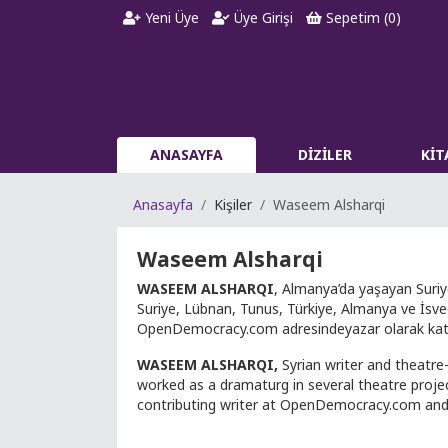
Yeni Üye
Üye Girişi
Sepetim (
0
)
ANASAYFA
DİZİLER
Kİ
Anasayfa
Kişiler
Waseem Alsharqi
Waseem Alsharqi
WASEEM ALSHARQI
, Almanya’da yaşayan Suriy
Suriye, Lübnan, Tunus, Türkiye, Almanya ve İsveç’
OpenDemocracy.com adresindeyazar olarak katkı 
WASEEM ALSHARQI,
Syrian writer and theatr
worked as a dramaturg in several theatre projec
contributing writer at OpenDemocracy.com and h