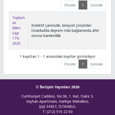
Önceki
1
Sonraki
Toplum
ve
Kolektif çaresizlik, bireysel çözümler:
Bilim
İstanbul’da deprem riski bağlamında afet
Sayı
öncesi hareketlilik
174,
2025
1 kayıttan 1 - 1 arasındaki kayıtlar gösteriliyor
Önceki
1
Sonraki
© İletişim Yayınları 2026
Cumhuriyet Caddesi, No:36, 1. Kat, Daire 3,
Seyhan Apartmanı, Harbiye Mahallesi,
Şişli 34367, İSTANBUL
T: (212) 516 22 60