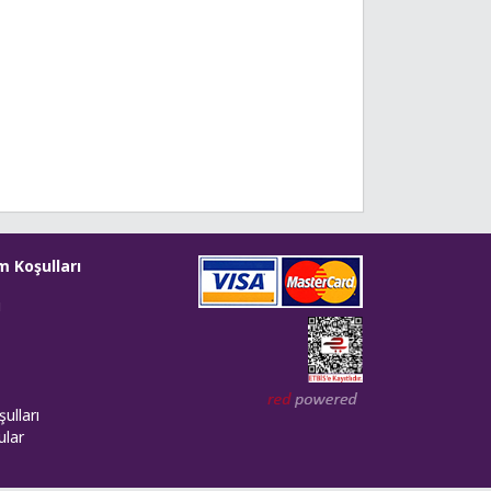
m Koşulları
i
Web tasarım: Red Bilişim
ulları
ular