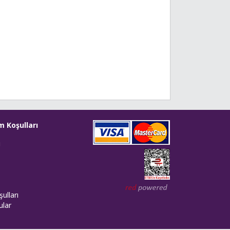
m Koşulları
i
Web tasarım: Red Bilişim
ulları
ular