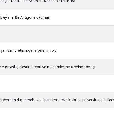
yut tahlili: Carl Schmitt üzerine bir tartışma
kıl, eylem: Bir Antigone okuması
n yeniden üretiminde felsefenin rolü
 yurttaşlık, eleştirel teori ve modernleşme üzerine söyleşi
ını yeniden düşünmek: Neoliberalizm, teknik akıl ve üniversitenin gelec