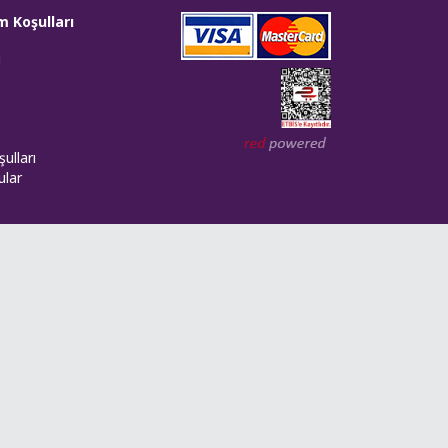
m Koşulları
i
Web tasarım: Red Bilişim
ulları
ular