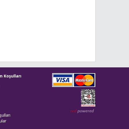
m Koşulları
i
Web tasarım: Red Bilişim
ulları
ular