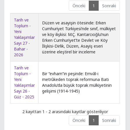
Önceki
1
Sonraki
Tarih ve
Düzen ve asayişin ötesinde: Erken
Toplum -
Cumhuriyet Türkiyesi’nde sınıf, mülkiyet
Yeni
ve köy ilişkisi: M.Ç. Kantarcıoğlu’nun
Yaklaşımlar
Erken Cumhuriyet’te Devlet ve Köy
Sayı 27 -
İlişkisi-Dirlik, Düzen, Asayiş eseri
Bahar -
üzerine eleştirel bir inceleme
2026
Tarih ve
Toplum -
Bir “evham”ın peşinde: Emvâl-i
Yeni
metrûkeden toprak reformuna Batı
Yaklaşımlar
Anadolu’da büyük toprak mülkiyetinin
Sayı 26 -
gelişimi (1914-1945)
Güz - 2025
2 kayıttan 1 - 2 arasındaki kayıtlar gösteriliyor
Önceki
1
Sonraki