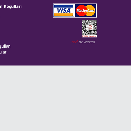
m Koşulları
i
Web tasarım: Red Bilişim
ulları
ular