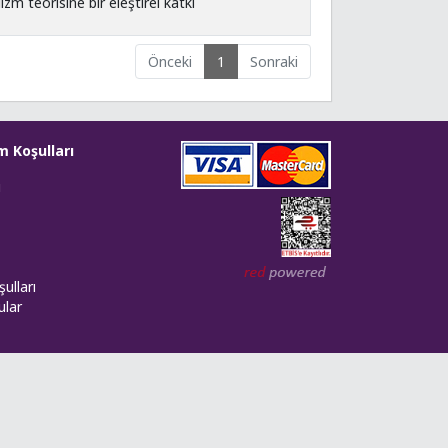
m teorisine bir eleştirel katkı
Önceki
1
Sonraki
m Koşulları
i
Web tasarım: Red Bilişim
ulları
ular