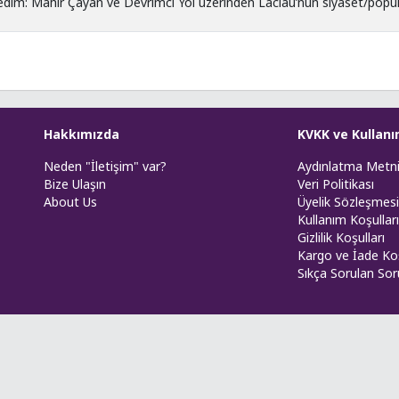
edim: Mahir Çayan ve Devrimci Yol üzerinden Laclau’nun siyaset/popüliz
Hakkımızda
KVKK ve Kullanı
Neden "İletişim" var?
Aydınlatma Metn
Bize Ulaşın
Veri Politikası
About Us
Üyelik Sözleşmesi
Kullanım Koşulları
Gizlilik Koşulları
Kargo ve İade Koş
Sıkça Sorulan Sor