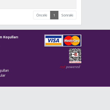
Önceki
1
Sonraki
m Koşulları
i
Web tasarım: Red Bilişim
ulları
ular