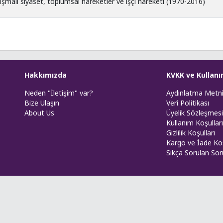
tışmalı siyaset, toplumsal hareketler ve işçi hareketi (1970-2016)
Hakkımızda
KVKK ve Kullanı
Neden "İletişim" var?
Aydınlatma Metn
Bize Ulaşın
Veri Politikası
About Us
Üyelik Sözleşmesi
Kullanım Koşulları
Gizlilik Koşulları
Kargo ve İade Koş
Sıkça Sorulan Sor