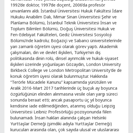
1992’de doktor, 1997’de doçent, 2006’da profesör
unvanlarını aldı. İstanbul Üniversitesi Hukuk Fakültesi İdare
Hukuku Anabilim Dalı, Mimar Sinan Üniversitesi Şehir ve
Planlama Bölümü, İstanbul Teknik Üniversitesi İnsan ve
Toplum Bilimleri Bölümü, Doğuş Üniversitesi Hukuk ve
Fen-Edebiyat Fakülteleri, Gediz Üniversitesi Sosyoloji
Bölümü’nde kadrolu; Boğaziçi ve Sabancı üniversitelerinde
yarı zamanlı öğretim üyesi olarak görev yaptı. Akademik
çalışmaları, din ve devlet ilişkileri, Türkiye’nin dış
politikasında dinin rolü, dinsel ayrımcılık ve hukuk-siyaset
ilişkileri üzerinde yoğunlaşan Gözaydın, London University
Birkbeck College ve London Metropolitan University’de de
konuk öğretim üyesi olarak bulunmuştur. Hakkında
“Terörle Mücadele Kanunu” kapsamında yürütülen ve
Aralık 2016-Mart 2017 tarihlerinde üç buçuk ay boyunca
özgürlüğünün elinden alınmasına vesile olan yargı süreci
sonunda beraat etti; ancak pasaportu üç yıl boyunca
kendisine iade edilmediğinden, atanmış olduğu Leipzig
Üniversitesi Leibniz Profesörlüğü pozisyonunda fiilen
bulunamadı. İnsan hakları alanında çalışan Helsinki
Yurttaşlar Derneği (şimdiki adıyla Yurttaşlar Derneği)
kurucuları arasında olan, çok sayıda ulusal ve uluslararası