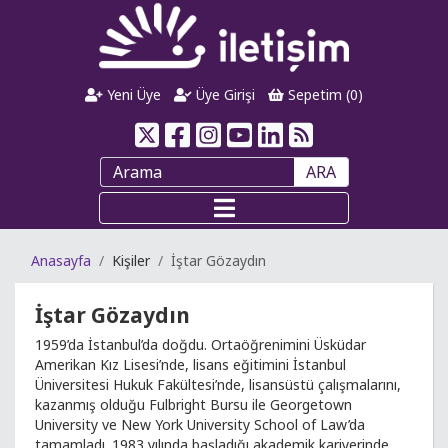
Yeni Üye
Üye Girişi
Sepetim (
0
)
ARA
Anasayfa
Kişiler
İştar Gözaydın
İştar Gözaydın
1959’da İstanbul’da doğdu. Ortaöğrenimini Üsküdar
Amerikan Kız Lisesi’nde, lisans eğitimini İstanbul
Üniversitesi Hukuk Fakültesi’nde, lisansüstü çalışmalarını,
kazanmış olduğu Fulbright Bursu ile Georgetown
University ve New York University School of Law’da
tamamladı. 1983 yılında başladığı akademik kariyerinde