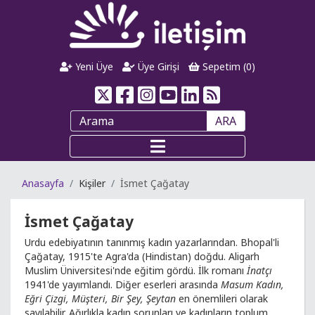
Yeni Üye
Üye Girişi
Sepetim (
0
)
ARA
Anasayfa
Kişiler
İsmet Çağatay
İsmet Çağatay
Urdu edebiyatının tanınmış kadın yazarlarından. Bhopal'li
Çağatay, 1915'te Agra'da (Hindistan) doğdu. Aligarh
Muslim Üniversitesi'nde eğitim gördü. İlk romanı
İnatçı
1941'de yayımlandı. Diğer eserleri arasında
Masum Kadın,
Eğri Çizgi, Müşteri, Bir Şey, Şeytan
en önemlileri olarak
sayılabilir. Ağırlıkla kadın sorunları ve kadınların toplum