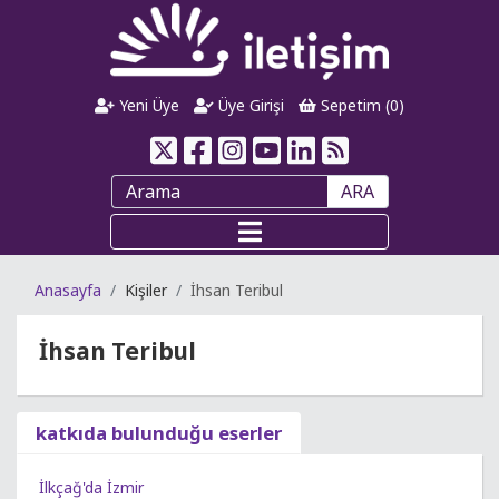
Yeni Üye
Üye Girişi
Sepetim (
0
)
ARA
Anasayfa
Kişiler
İhsan Teribul
İhsan Teribul
katkıda bulunduğu eserler
İlkçağ'da İzmir