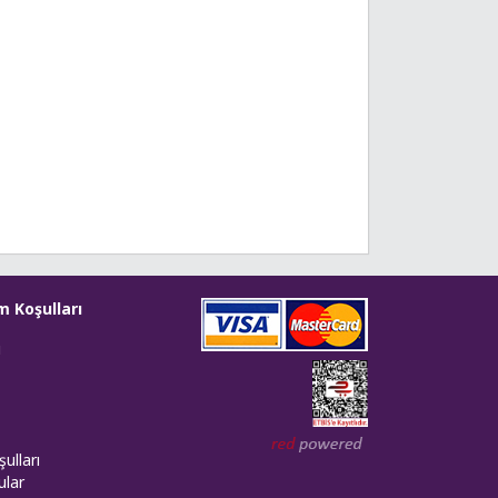
m Koşulları
i
Web tasarım: Red Bilişim
ulları
ular