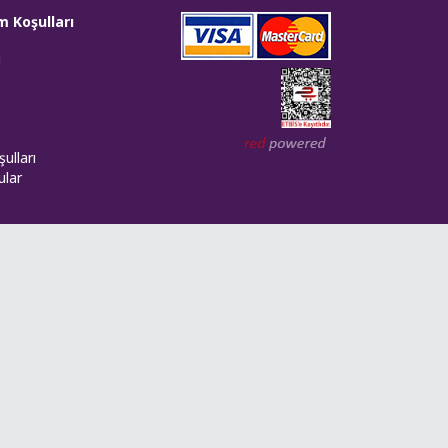
m Koşulları
i
Web tasarım: Red Bilişim
ulları
ular