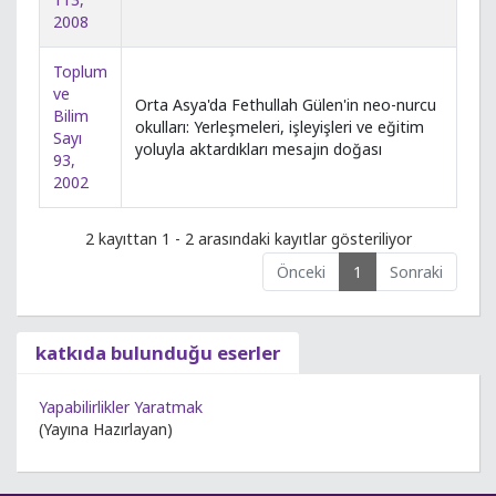
2008
Toplum
ve
Orta Asya'da Fethullah Gülen'in neo-nurcu
Bilim
okulları: Yerleşmeleri, işleyişleri ve eğitim
Sayı
yoluyla aktardıkları mesajın doğası
93,
2002
2 kayıttan 1 - 2 arasındaki kayıtlar gösteriliyor
Önceki
1
Sonraki
katkıda bulunduğu eserler
Yapabilirlikler Yaratmak
(Yayına Hazırlayan)