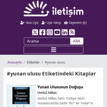
Yeni Üye
Üye Girişi
Sepetim (
0
)
ARA
Anasayfa
Etiketler
#yunan ulusu
#yunan ulusu
Etiketindeki Kitaplar
Yunan Ulusunun Doğuşu
Herkül Millas
Herkül Millas hem Türkiye hem
Yunanistan’da tarihi “biz” ile “onlar”ın