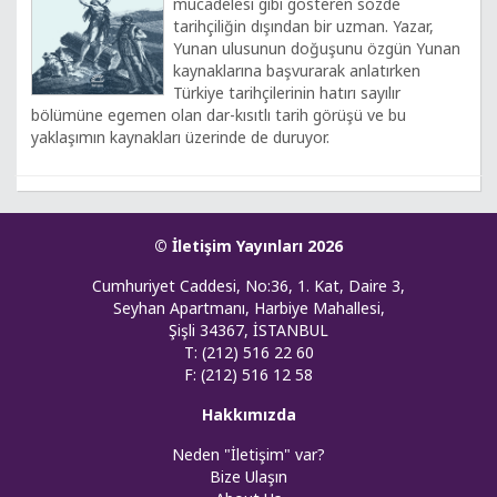
mücadelesi gibi gösteren sözde
tarihçiliğin dışından bir uzman. Yazar,
Yunan ulusunun doğuşunu özgün Yunan
kaynaklarına başvurarak anlatırken
Türkiye tarihçilerinin hatırı sayılır
bölümüne egemen olan dar-kısıtlı tarih görüşü ve bu
yaklaşımın kaynakları üzerinde de duruyor.
© İletişim Yayınları 2026
Cumhuriyet Caddesi, No:36, 1. Kat, Daire 3,
Seyhan Apartmanı, Harbiye Mahallesi,
Şişli 34367, İSTANBUL
T: (212) 516 22 60
F: (212) 516 12 58
Hakkımızda
Neden "İletişim" var?
Bize Ulaşın