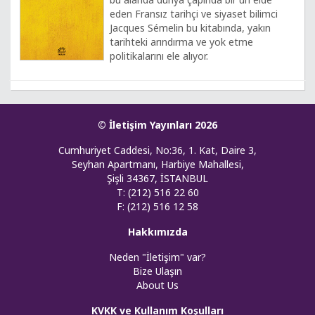
eden Fransız tarihçi ve siyaset bilimci
Jacques Sémelin bu kitabında, yakın
tarihteki arındırma ve yok etme
politikalarını ele alıyor.
© İletişim Yayınları 2026
Cumhuriyet Caddesi, No:36, 1. Kat, Daire 3,
Seyhan Apartmanı, Harbiye Mahallesi,
Şişli 34367, İSTANBUL
T: (212) 516 22 60
F: (212) 516 12 58
Hakkımızda
Neden "İletişim" var?
Bize Ulaşın
About Us
KVKK ve Kullanım Koşulları