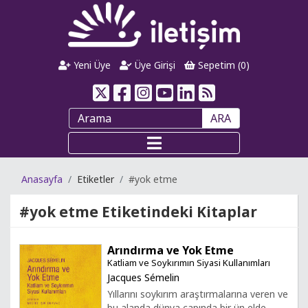
Yeni Üye
Üye Girişi
Sepetim (
0
)
ARA
Anasayfa
Etiketler
#yok etme
#yok etme
Etiketindeki Kitaplar
Arındırma ve Yok Etme
Katliam ve Soykırımın Siyasi Kullanımları
Jacques Sémelin
Yıllarını soykırım araştırmalarına veren ve
bu alanda dünya çapında bir ün elde