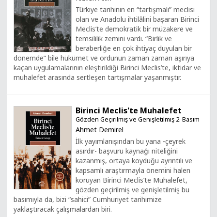
Türkiye tarihinin en “tartışmalı” meclisi
olan ve Anadolu ihtilâlini başaran Birinci
Meclis’te demokratik bir müzakere ve
temsililik zemini vardı. “Birlik ve
beraberliğe en çok ihtiyaç duyulan bir
dönemde” bile hükümet ve ordunun zaman zaman aşırıya
kaçan uygulamalarının eleştirildiği Birinci Meclis’te, iktidar ve
muhalefet arasında sertleşen tartışmalar yaşanmıştır.
Birinci Meclis'te Muhalefet
Gözden Geçirilmiş ve Genişletilmiş 2. Basım
Ahmet Demirel
İlk yayımlanışından bu yana -çeyrek
asırdır- başvuru kaynağı niteliğini
kazanmış, ortaya koyduğu ayrıntılı ve
kapsamlı araştırmayla önemini halen
koruyan Birinci Meclis’te Muhalefet,
gözden geçirilmiş ve genişletilmiş bu
basımıyla da, bizi “sahici” Cumhuriyet tarihimize
yaklaştıracak çalışmalardan biri.