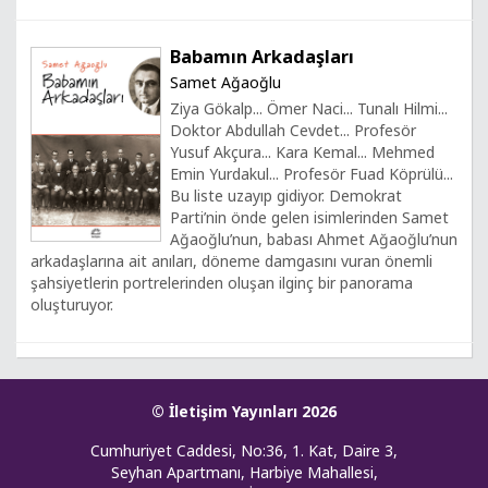
Babamın Arkadaşları
Samet Ağaoğlu
Ziya Gökalp... Ömer Naci... Tunalı Hilmi...
Doktor Abdullah Cevdet... Profesör
Yusuf Akçura... Kara Kemal... Mehmed
Emin Yurdakul... Profesör Fuad Köprülü...
Bu liste uzayıp gidiyor. Demokrat
Parti’nin önde gelen isimlerinden Samet
Ağaoğlu’nun, babası Ahmet Ağaoğlu’nun
arkadaşlarına ait anıları, döneme damgasını vuran önemli
şahsiyetlerin portrelerinden oluşan ilginç bir panorama
oluşturuyor.
© İletişim Yayınları 2026
Cumhuriyet Caddesi, No:36, 1. Kat, Daire 3,
Seyhan Apartmanı, Harbiye Mahallesi,