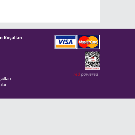
m Koşulları
i
Web tasarım: Red Bilişim
ulları
ular