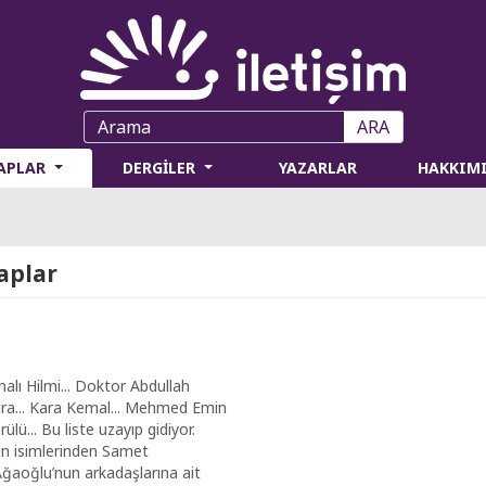
ARA
TAPLAR
DERGİLER
YAZARLAR
HAKKIM
aplar
nalı Hilmi... Doktor Abdullah
ura... Kara Kemal... Mehmed Emin
lü... Bu liste uzayıp gidiyor.
en isimlerinden Samet
ğaoğlu’nun arkadaşlarına ait