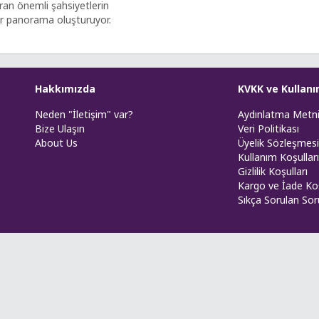
ran önemli şahsiyetlerin
bir panorama oluşturuyor.
Hakkımızda
KVKK ve Kullanı
Neden "İletişim" var?
Aydınlatma Metn
Bize Ulaşın
Veri Politikası
About Us
Üyelik Sözleşmesi
Kullanım Koşulları
Gizlilik Koşulları
Kargo ve İade Koş
Sıkça Sorulan Sor