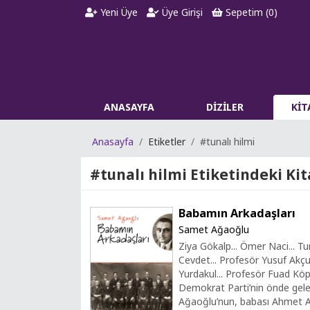
Yeni Üye
Üye Girişi
Sepetim (
0
)
ANASAYFA
DİZİLER
Kİ
Anasayfa
Etiketler
#tunalı hilmi
#tunalı hilmi
Etiketindeki Kit
Babamın Arkadaşları
Samet Ağaoğlu
Ziya Gökalp... Ömer Naci... Tu
Cevdet... Profesör Yusuf Akç
Yurdakul... Profesör Fuad Köprü
Demokrat Parti’nin önde gel
Ağaoğlu’nun, babası Ahmet A