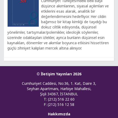
Cumhuriyet Türkiyesi’ndeki belli başlı
düşünce akımlarının, siyasal açılımları ve
etkilerini esas alarak, analitik bir
değerlendirmesini hedefliyor. Her cildin
bağımsız bir kitap kimliği de taşıdığı bu
dokuz ciltlik edisyonda, düşünsel
yönelimler, tartışmalar/polemikler, ideolojik söylemler,
üzerinde odaklaşılan izlekler, ayrıca bunların düşünsel esin
kaynakları, dönemler ve akımlar boyunca etkisini hissettiren
güçlü zihniyet kalıpları mercek altına alınıyor.
© İletişim Yayınları 2026
Cumhuriyet Caddesi, No:36, 1. Kat, Daire 3,
Seyhan Apartmanı, Harbiye Mahallesi,
Şişli 34367, İSTANBUL
T: (212) 516 22 60
F: (212) 516 12 58
Hakkımızda