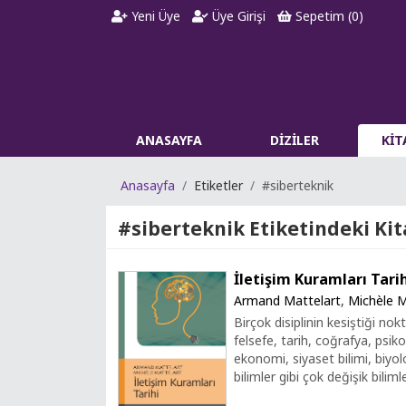
Yeni Üye
Üye Girişi
Sepetim (
0
)
ANASAYFA
DİZİLER
Kİ
Anasayfa
Etiketler
#siberteknik
#siberteknik
Etiketindeki Kit
İletişim Kuramları Tari
Armand Mattelart
,
Michèle M
Birçok disiplinin kesiştiği nok
felsefe, tarih, coğrafya, psik
ekonomi, siyaset bilimi, biyolo
bilimler gibi çok değişik bilimle