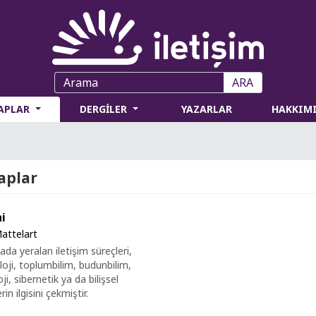
ARA
TAPLAR
DERGİLER
YAZARLAR
HAKKIM
aplar
hi
attelart
tada yeralan iletişim süreçleri,
oloji, toplumbilim, budunbilim,
ji, sibernetik ya da bilişsel
rin ilgisini çekmiştir.