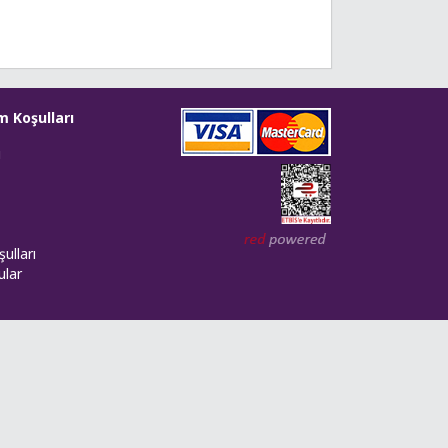
m Koşulları
i
Web tasarım: Red Bilişim
ulları
ular