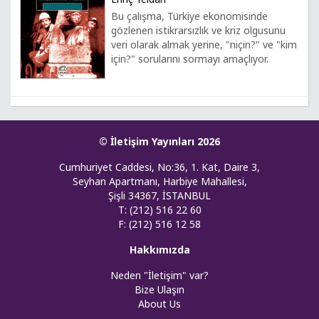
Bu çalışma, Türkiye ekonomisinde
gözlenen istikrarsızlık ve kriz olgusunu
veri olarak almak yerine, "niçin?" ve "kim
için?" sorularını sormayı amaçlıyor.
© İletişim Yayınları 2026
Cumhuriyet Caddesi, No:36, 1. Kat, Daire 3,
Seyhan Apartmanı, Harbiye Mahallesi,
Şişli 34367, İSTANBUL
T: (212) 516 22 60
F: (212) 516 12 58
Hakkımızda
Neden "İletişim" var?
Bize Ulaşın
About Us