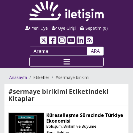
Yeni Üye
Üye Girişi
Sepetim (
0
)
ARA
Anasayfa
Etiketler
#sermaye birikimi
#sermaye birikimi
Etiketindeki
Kitaplar
Küreselleşme Sürecinde Türkiye
Ekonomisi
Bölüşüm, Birikim ve Büyüme
Erinç Yeldan