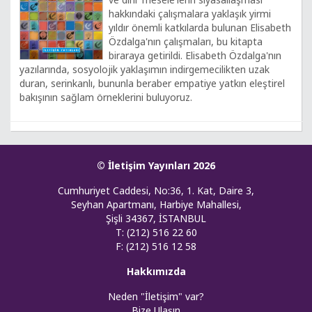
hakkındaki çalışmalara yaklaşık yirmi
yıldır önemli katkılarda bulunan Elisabeth
Özdalga'nın çalışmaları, bu kitapta
biraraya getirildi. Elisabeth Özdalga'nın
yazılarında, sosyolojik yaklaşımın indirgemecilikten uzak
duran, serinkanlı, bununla beraber empatiye yatkın eleştirel
bakışının sağlam örneklerini buluyoruz.
© İletişim Yayınları 2026
Cumhuriyet Caddesi, No:36, 1. Kat, Daire 3,
Seyhan Apartmanı, Harbiye Mahallesi,
Şişli 34367, İSTANBUL
T: (212) 516 22 60
F: (212) 516 12 58
Hakkımızda
Neden "İletişim" var?
Bize Ulaşın