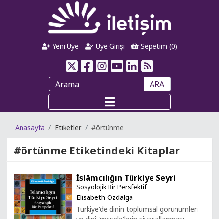
Yeni Üye
Üye Girişi
Sepetim (
0
)
ARA
Anasayfa
Etiketler
#örtünme
#örtünme
Etiketindeki Kitaplar
İslâmcılığın Türkiye Seyri
Sosyolojik Bir Persfektif
Elisabeth Özdalga
Türkiye'de dinin toplumsal görünümleri
ve dinî 'mesele'lerin siyasallaşması