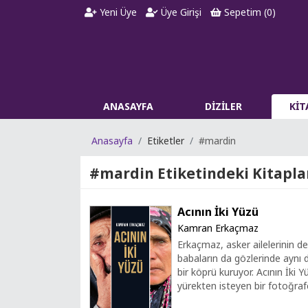
Yeni Üye
Üye Girişi
Sepetim (
0
)
ANASAYFA
DİZİLER
Kİ
Anasayfa
Etiketler
#mardin
#mardin
Etiketindeki Kitapla
Acının İki Yüzü
Kamran Erkaçmaz
Erkaçmaz, asker ailelerinin d
babaların da gözlerinde aynı d
bir köprü kuruyor. Acının İki
yürekten isteyen bir fotoğrafç