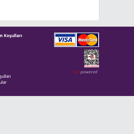
m Koşulları
i
Web tasarım: Red Bilişim
ulları
ular