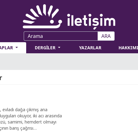
ARA
TAPLAR
DERGİLER
YAZARLAR
HAKKIM
r
e, evladı dağa çıkmış ana
uyguları okuyor, iki acı arasında
 Yüzü, samimi, hemdert olmayı
ının barış çağrısı…