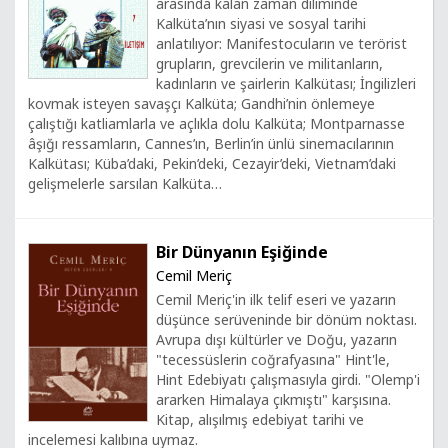
arasında kalan zaman diliminde
Kalküta’nın siyasi ve sosyal tarihi
anlatılıyor: Manifestocuların ve terörist
grupların, grevcilerin ve militanların,
kadınların ve şairlerin Kalkütası; İngilizleri
kovmak isteyen savaşçı Kalküta; Gandhi’nin önlemeye
çalıştığı katliamlarla ve açlıkla dolu Kalküta; Montparnasse
âşığı ressamların, Cannes’ın, Berlin’in ünlü sinemacılarının
Kalkütası; Küba’daki, Pekin’deki, Cezayir’deki, Vietnam’daki
gelişmelerle sarsılan Kalküta…
Bir Dünyanın Eşiğinde
Cemil Meriç
Cemil Meriç'in ilk telif eseri ve yazarın
düşünce serüveninde bir dönüm noktası.
Avrupa dışı kültürler ve Doğu, yazarın
"tecessüslerin coğrafyasına" Hint'le,
Hint Edebiyatı çalışmasıyla girdi. "Olemp'i
ararken Himalaya çıkmıştı" karşısına.
Kitap, alışılmış edebiyat tarihi ve
incelemesi kalıbına uymaz.