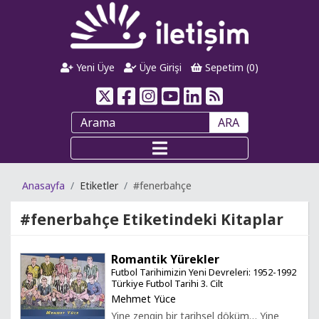
Yeni Üye
Üye Girişi
Sepetim (
0
)
ARA
Anasayfa
Etiketler
#fenerbahçe
#fenerbahçe
Etiketindeki Kitaplar
Romantik Yürekler
Futbol Tarihimizin Yeni Devreleri: 1952-1992
Türkiye Futbol Tarihi 3. Cilt
Mehmet Yüce
Yine zengin bir tarihsel döküm… Yine