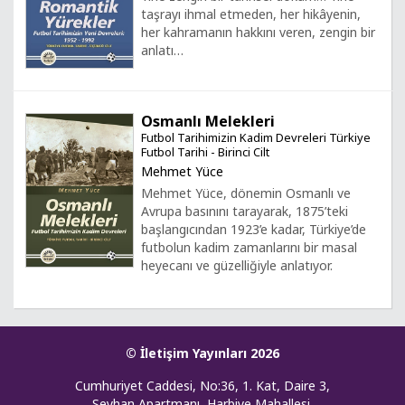
taşrayı ihmal etmeden, her hikâyenin,
her kahramanın hakkını veren, zengin bir
anlatı…
Osmanlı Melekleri
Futbol Tarihimizin Kadim Devreleri Türkiye
Futbol Tarihi - Birinci Cilt
Mehmet Yüce
Mehmet Yüce, dönemin Osmanlı ve
Avrupa basınını tarayarak, 1875’teki
başlangıcından 1923’e kadar, Türkiye’de
futbolun kadim zamanlarını bir masal
heyecanı ve güzelliğiyle anlatıyor.
© İletişim Yayınları 2026
Cumhuriyet Caddesi, No:36, 1. Kat, Daire 3,
Seyhan Apartmanı, Harbiye Mahallesi,