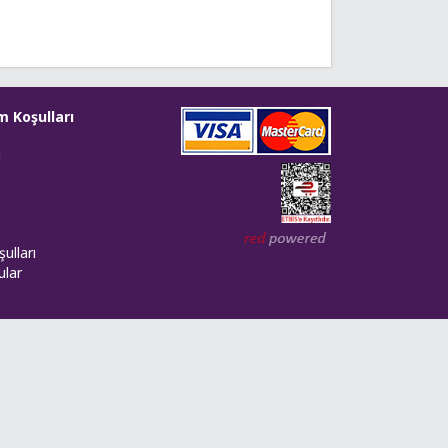
m Koşulları
i
Web tasarım: Red Bilişim
ulları
ular