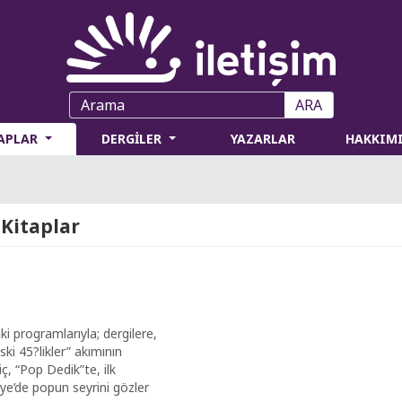
ARA
TAPLAR
DERGİLER
YAZARLAR
HAKKIM
 Kitaplar
i programlarıyla; dergilere,
ski 45?likler” akımının
, “Pop Dedik”te, ilk
ye’de popun seyrini gözler