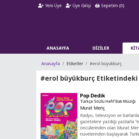
Yeni Üye
Üye Girişi
Sepetim (
0
)
ANASAYFA
DİZİLER
Kİ
Anasayfa
Etiketler
#erol büyükburç
#erol büyükburç
Etiketindeki
Pop Dedik
Türkçe Sözlü Hafif Batı Müziği
Murat Meriç
Radyo, televizyon ve barlardak
gazetelere yazdığı yazılarla “e
öncülerinden olan Murat Meriç
nüvelerinden başlayarak Türki