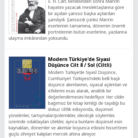
E. H. Carr, kendisinden sonra Marx’ın
hayatını yazacak meslektaşlarına göre
bir açıdan şanssız başka açılardan
şanslıydı. Şanssızdı çünkü Marx’ın
eserlerinin tamamına, dönemin önemli
portrelerinin bütün eserlerine, yazılarına
ulaşma imkânından yoksundu.
Modern Türkiye'de Siyasi
Düşünce Cilt 8 / Sol (Ciltli)
Modern Türkiye’de Siyasî Düşünce,
Cumhuriyet Türkiyesi’ndeki belli başlı
düşünce akımlarının, siyasal açılımları ve
etkilerini esas alarak, analitik bir
değerlendirmesini hedefliyor. Her cildin
bağımsız bir kitap kimliği de taşıdığı bu
dokuz ciltlik edisyonda, düşünsel
yönelimler, tartışmalar/polemikler, ideolojik söylemler,
üzerinde odaklaşılan izlekler, ayrıca bunların düşünsel esin
kaynakları, dönemler ve akımlar boyunca etkisini hissettiren
güçlü zihniyet kalıpları mercek altına alınıyor.