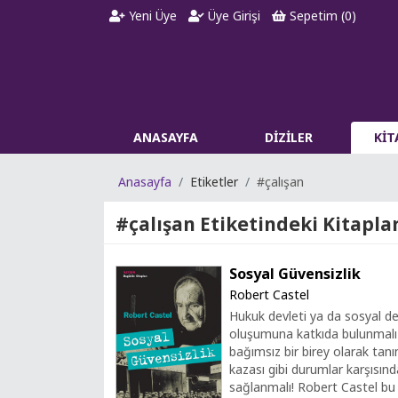
Yeni Üye
Üye Girişi
Sepetim (
0
)
ANASAYFA
DİZİLER
Kİ
Anasayfa
Etiketler
#çalışan
#çalışan
Etiketindeki Kitapla
Sosyal Güvensizlik
Robert Castel
Hukuk devleti ya da sosyal dev
oluşumuna katkıda bulunmalı 
bağımsız bir birey olarak tanınıp
kazası gibi durumlar karşısınd
sağlanmalı! Robert Castel bu 