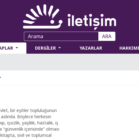
ARA
TAPLAR
DERGİLER
YAZARLAR
HAKKIM
r
let, bir eşitler topluluğunun
aslında. Böylece herkesin
, işsizlik, yaşlılık, hastalık, iş
a “günvenlik içerisinde” olması
kitapta, sivil ve toplumsal