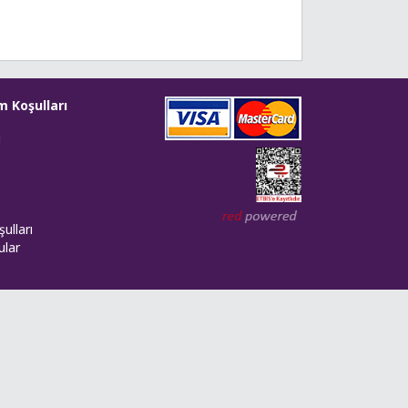
m Koşulları
i
Web tasarım: Red Bilişim
ulları
ular