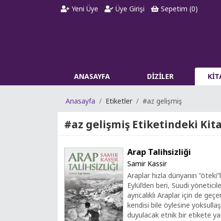
Yeni Üye
Üye Girişi
Sepetim (
0
)
ANASAYFA
DİZİLER
Kİ
Anasayfa
Etiketler
#az gelişmiş
#az gelişmiş
Etiketindeki Kit
Arap Talihsizliği
Samir Kassir
Araplar hızla dünyanın “öteki”le
Eylül’den beri, Suudi yöneticile
ayrıcalıklı Araplar için de geç
kendisi bile öylesine yoksullaş
duyulacak etnik bir etikete y