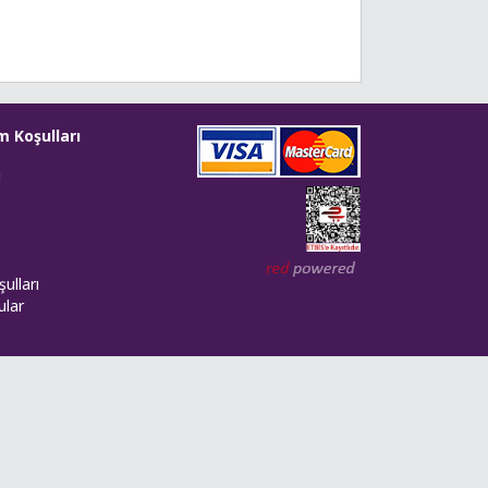
m Koşulları
i
Web tasarım: Red Bilişim
ulları
ular