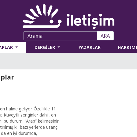
ARA
TAPLAR
DERGİLER
YAZARLAR
HAKKIM
aplar
ri haline geliyor. Özellikle 11
r, Kuveytli zenginler dahil, en
erli bu durum. “Arap” kelimesinin
tırılmış ki, bazı yerlerde utanç
a da en iyi durumda,